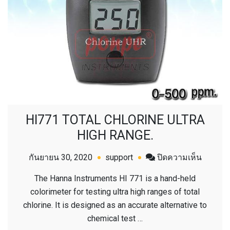
HI771 TOTAL CHLORINE ULTRA
HIGH RANGE.
บน
กันยายน 30, 2020
support
ปิดความเห็น
HI771
The Hanna Instruments HI 771 is a hand-held
TOTAL
colorimeter for testing ultra high ranges of total
CHLORI
chlorine. It is designed as an accurate alternative to
ULTRA
chemical test …
HIGH