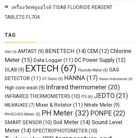
เครื่องวัดฟลูออไรด์ TISAB FLUORIDE REAGENT
TABLETS FL704.
TAG
Chlorine
BENETECH
(14)
CEM
(12)
AMTAST
(9)
3NH
(4)
Meter
(15)
Data Logger
(11)
DC Power Supply
(12)
EXTECH
(67)
GAS
DLAB
(9)
Fluoride Meter
(5)
HANNA
(17)
DETECTOR
(11)
GT Sonic
(5)
Hanon Instruments
(4)
Infrared thermometer
(20)
High core wash
(9)
JEDTO
(21)
INFRARED THERMOMETERS
(10)
ITS
(6)
Mixer & Rotator
(11)
Nitrate Meter
(9)
MILWAUKEE
(7)
PH Meter
(32)
PONPE
(22)
PH+EC+DO Meter.
(5)
Soil Meter
(14)
Sound Level
SMART SENSOR
(10)
Meter
(14)
SPECTROPHOTOMETER
(10)