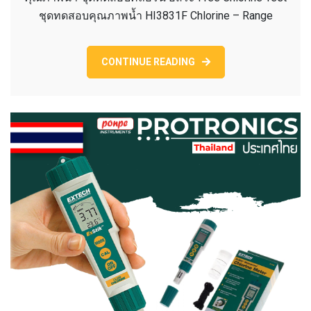
TEST
ชุดทดสอบคุณภาพน้ำ HI3831F Chlorine – Range
HI3831
ชุด
ทดสอบ
CONTINUE READING
คลอรีน
อิสระ.