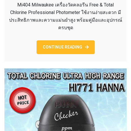
MI404
Mi404 Milwaukee เครื่องวัดคลอรีน Free & Total
MILWA
Chlorine Professional Photometer ใช้งานง่ายสะดวก มี
เครื่อง
ประสิทธิภาพและความแม่นยำสูง พร้อมคู่มือและอุปกรณ์
วัด
ครบชุด
คลอรีน
CHLORI
METER.
CONTINUE READING