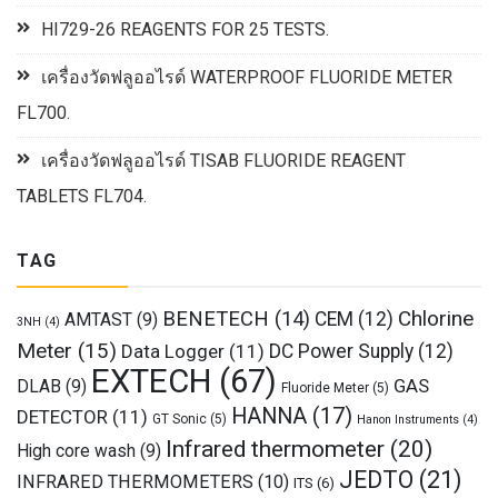
HI729-26 REAGENTS FOR 25 TESTS.
เครื่องวัดฟลูออไรด์ WATERPROOF FLUORIDE METER
FL700.
เครื่องวัดฟลูออไรด์ TISAB FLUORIDE REAGENT
TABLETS FL704.
TAG
Chlorine
BENETECH
(14)
CEM
(12)
AMTAST
(9)
3NH
(4)
Meter
(15)
Data Logger
(11)
DC Power Supply
(12)
EXTECH
(67)
GAS
DLAB
(9)
Fluoride Meter
(5)
HANNA
(17)
DETECTOR
(11)
GT Sonic
(5)
Hanon Instruments
(4)
Infrared thermometer
(20)
High core wash
(9)
JEDTO
(21)
INFRARED THERMOMETERS
(10)
ITS
(6)