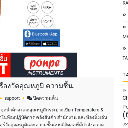
RA
ME
TA
T
องวัดอุณหภูมิ ความชื้น.
3N
Ch
บน
support
ปิดความเห็น
PONPE
Po
 จุดน้ำค้าง และอุณหภูมิกระเปาะเปียก Temperature &
(
419BT
ในห้องปฏิบัติการ คลังสินค้า สำนักงาน และห้องนั่งเล่น
เครื่อง
ซอร์วัดอุณหภูมิและความชื้นแบบดิจิตอลที่มีกำลังความ
Son
วัด