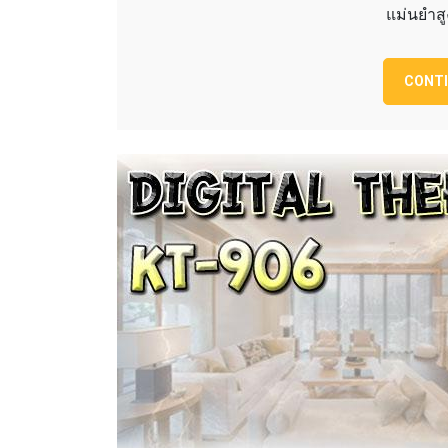
แม่นยำสู
CONTI