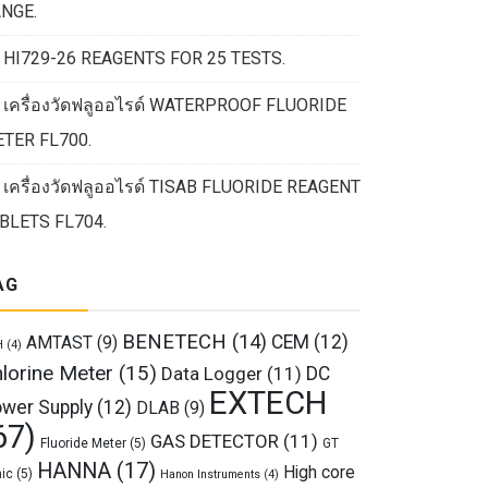
NGE.
HI729-26 REAGENTS FOR 25 TESTS.
เครื่องวัดฟลูออไรด์ WATERPROOF FLUORIDE
TER FL700.
เครื่องวัดฟลูออไรด์ TISAB FLUORIDE REAGENT
BLETS FL704.
AG
BENETECH
(14)
CEM
(12)
AMTAST
(9)
H
(4)
lorine Meter
(15)
Data Logger
(11)
DC
EXTECH
wer Supply
(12)
DLAB
(9)
67)
GAS DETECTOR
(11)
Fluoride Meter
(5)
GT
HANNA
(17)
High core
ic
(5)
Hanon Instruments
(4)