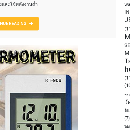
งและใช้พลังงานต่ำ
wa
อุณหภูมิ
I
ความชื้น.
J
NUE READING
(1
M
S
M
T
h
(1
(1
คลอ
วั
อิ
(7)
ไม่ส